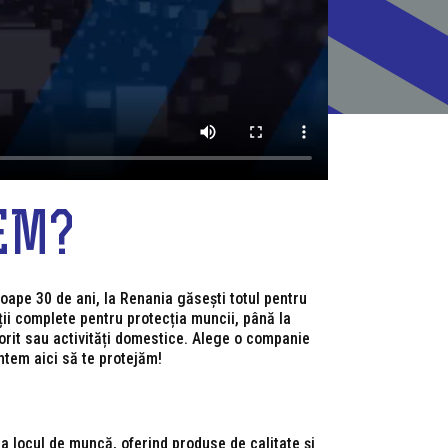
EM?
oape 30 de ani, la Renania găsești totul pentru
uții complete pentru protecția muncii, până la
rit sau activități domestice. Alege o companie
tem aici să te protejăm!
a locul de muncă, oferind produse de calitate și