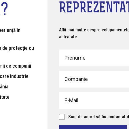
REPREZENTA
A?
Află mai multe despre echipamentele 
eriență în
activitate.
 de protecție cu
mii de companii
care industrie
mânia
itate
Sunt de acord să fiu contactat 