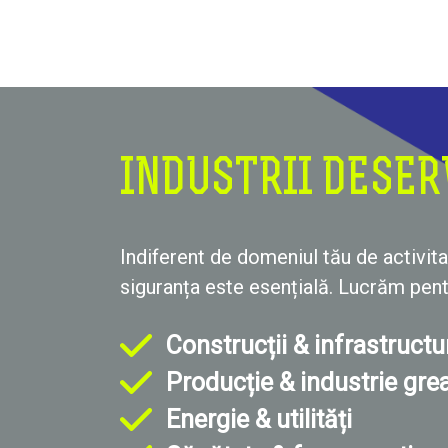
INDUSTRII DESER
Indiferent de domeniul tău de activita
siguranța este esențială. Lucrăm pent
Construcții & infrastructu
Producție & industrie gre
Energie & utilități