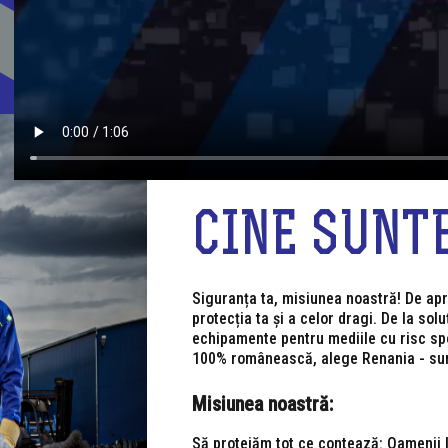
CINE SUNT
Siguranța ta, misiunea noastră! De apr
protecția ta și a celor dragi. De la sol
echipamente pentru mediile cu risc spo
100% românească, alege Renania - sun
Misiunea noastră:
Să protejăm tot ce contează: Oamenii l