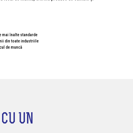
e mai înalte standarde
i din toate industriile
ocul de muncă
 CU UN