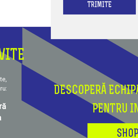
TRIMITE
VITE
te,
ru:
DESCOPERĂ ECHIP
ră
PENTRU I
a
SHOP