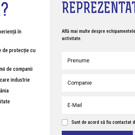
REPREZENTA
A?
Află mai multe despre echipamentele 
eriență în
activitate.
 de protecție cu
mii de companii
care industrie
mânia
itate
Sunt de acord să fiu contactat 