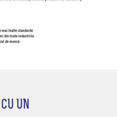
e mai înalte standarde
i din toate industriile
ocul de muncă
 CU UN