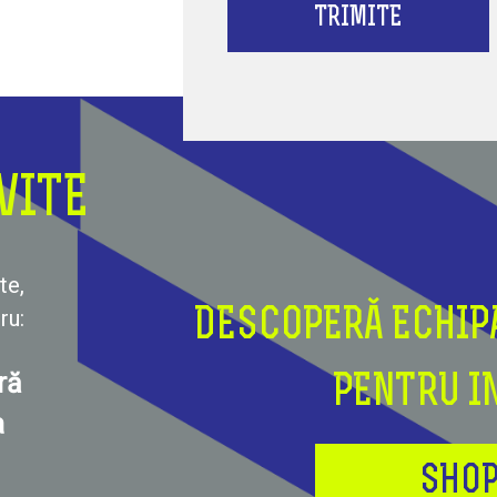
TRIMITE
VITE
te,
ru:
DESCOPERĂ ECHIP
ră
PENTRU I
a
SHOP