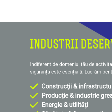
INDUSTRII DESER
Indiferent de domeniul tău de activita
siguranța este esențială. Lucrăm pent
Construcții & infrastructu
Producție & industrie gre
Energie & utilități