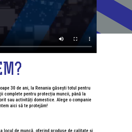
EM?
oape 30 de ani, la Renania găsești totul pentru
uții complete pentru protecția muncii, până la
rit sau activități domestice. Alege o companie
tem aici să te protejăm!
a locul de muncă, oferind produse de calitate și