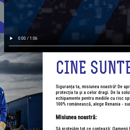
CINE SUNT
Siguranța ta, misiunea noastră! De apr
protecția ta și a celor dragi. De la sol
echipamente pentru mediile cu risc spo
100% românească, alege Renania - sun
Misiunea noastră:
Să protejăm tot ce contează: Oamenii l