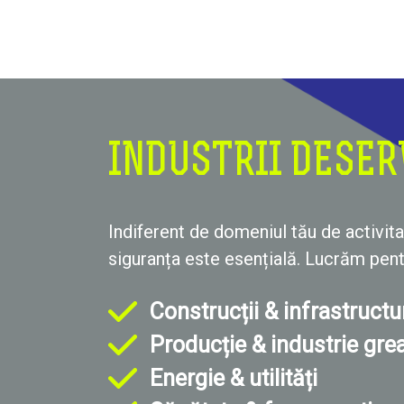
INDUSTRII DESER
Indiferent de domeniul tău de activita
siguranța este esențială. Lucrăm pent
Construcții & infrastructu
Producție & industrie gre
Energie & utilități