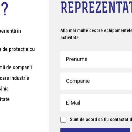
REPREZENTA
A?
Află mai multe despre echipamentele 
eriență în
activitate.
 de protecție cu
mii de companii
care industrie
mânia
itate
Sunt de acord să fiu contactat 