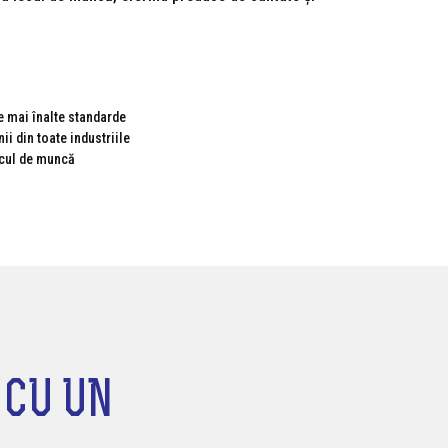
e mai înalte standarde
i din toate industriile
ocul de muncă
 CU UN