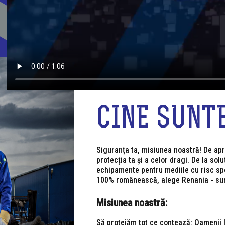
CINE SUNT
Siguranța ta, misiunea noastră! De apr
protecția ta și a celor dragi. De la sol
echipamente pentru mediile cu risc spo
100% românească, alege Renania - sun
Misiunea noastră:
Să protejăm tot ce contează: Oamenii l