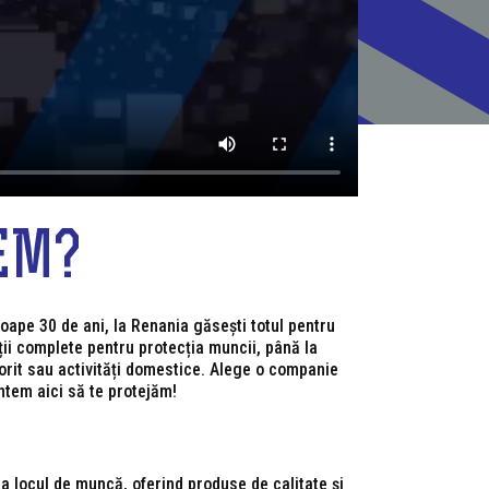
EM?
oape 30 de ani, la Renania găsești totul pentru
uții complete pentru protecția muncii, până la
rit sau activități domestice. Alege o companie
tem aici să te protejăm!
a locul de muncă, oferind produse de calitate și