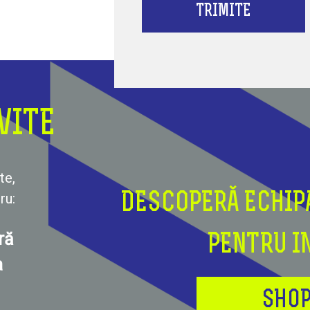
TRIMITE
VITE
te,
ru:
DESCOPERĂ ECHIP
ră
PENTRU I
a
SHOP